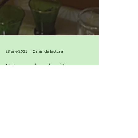
29 ene 2025
2 min de lectura
Educando a los jóvenes en
St. Paul: dentro de la escuela
Montessori Water Lily
Water Lily Montessori no es solo una escuela
sino una comunidad donde se anima a niños
de 3 a 6 años a explorar su entorno.